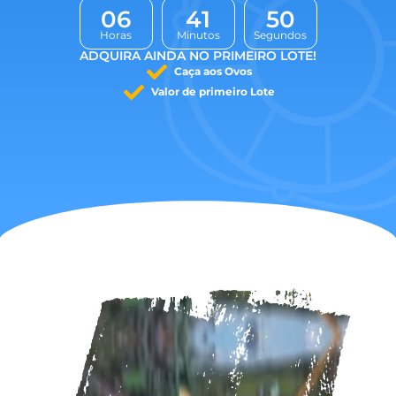
0
6
4
1
4
9
Horas
Minutos
Segundos
ADQUIRA AINDA NO PRIMEIRO LOTE!
Caça aos Ovos
Valor de primeiro Lote