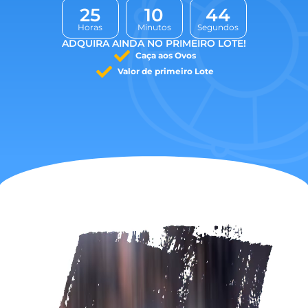
2
5
1
0
4
3
Horas
Minutos
Segundos
ADQUIRA AINDA NO PRIMEIRO LOTE!
Caça aos Ovos
Valor de primeiro Lote